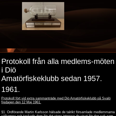
Protokoll från alla medlems-möten
i Diö
Amatörfiskeklubb sedan 1957.
1961.
Protokoll fört vid extra sammanträde med Diö Amatörfiskeklubb på Svalö
fredagen den 12 Maj 1961.
§1. Ordförande Martin Karlsson hälsade de talrikt församlade medlemmarna
välkomna och tackade dem för det stora intresse de visat för den sak som