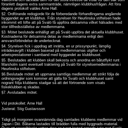
föranlett dagens extra sammanträde, nämnligen klubbhusfrågan. Att föra
dagens protokoll valdes Arne Hall.
§2. Ordförande redogjorde för de förberedande förhandlingarna angående
byggandet av ett klubbhus. Från styrelsen för Heurlinska stiftelsen hade
inkommit ett löfte att på Svalö få uppföra detsamma vilket hälsades med
stor tillfredsställelse av medlemmarna.
§3. Mötet beslutede enhälligt att på Svalö uppföra det aktuella klubbhuset.
Kostnaderna för detsamma delas av medlemmarna enligt den
ansvarsförbindelse de undertecknat.
§4. Styrelsen fick i uppdrag att inrätta, en ur prissynpunkt, lämplig
inträdesavgift i klubben baserad på medlemmarnas utgifter och
arbetsprestationer i samband med byggandet av klubbhuset.
§5. Beslutades att klubben skall bekosta och anordna en båtutflykt runt
Marsholm samt eventuell traktering på Svalö för styrelsemedlemmarna i
Heurlinska stiftelsen.
§6.Beslutade mötet att uppmana samtliga medlemmar att strikt följa de
ordningsregler som kommer att gälla för Svalö och klubbhuset samt
nogrant följa klubbens stadgar så att det förtroende som visats
fiskeklubben ej skadas.
§7. Avslutades mötet.
Vid protokollet: Arne Hall
Justerat: Stig Gustavsson
Tidigt på morgonen ovannämnda dag samlades klubbens medlemmar vid
Japan i Diö. Båtarna lastades till brädden fulla med byggnads-material.