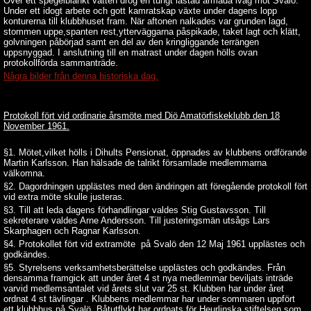
Över ett spegelblankt vatten drog en tungt lastad armada iväg mot Svalö.
Under ett idogt arbete och gott kamratskap växte under dagens lopp
konturerna till klubbhuset fram. När aftonen nalkades var grunden lagd,
stommen uppe,spanten rest,ytterväggarna påspikade, taket lagt och klätt,
golvningen påbörjad samt en del av den kringliggande terrängen
uppsnyggad. I anslutning till en matrast under dagen hölls ovan
protokollförda sammanträde.
Några bilder från denna historiska dag.
Protokoll fört vid ordinarie årsmöte med Diö Amatörfiskeklubb den 18
November 1961.
§1. Mötet,vilket hölls i Dihults Pensionat, öppnades av klubbens ordförande
Martin Karlsson. Han hälsade de talrikt församlade medlemmarna
välkomna.
§2. Dagordningen upplästes med den ändringen att föregående protokoll fört
vid extra möte skulle justeras.
§3. Till att leda dagens förhandlingar valdes Stig Gustavsson. Till
sekreterare valdes Arne Andersson. Till justeringsmän utsågs Lars
Skarphagen och Ragnar Karlsson.
§4. Protokollet fört vid extramöte på Svalö den 12 Maj 1961 upplästes och
godkändes.
§5. Styrelsens verksamhetsberättelse upplästes och godkändes. Från
densamma framgick att under året 4 st nya medlemmar beviljats inträde
varvid medlemsantalet vid årets slut var 25 st. Klubben har under året
ordnat 4 st tävlingar . Klubbens medlemmar har under sommaren uppfört
ett klubbhus på Svalö. Båtutflykt har ordnats för Heurlinska stiftelsen som