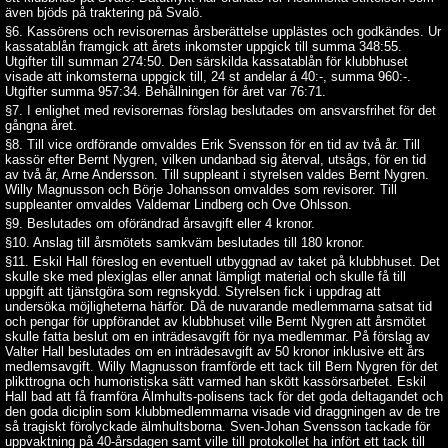
även bjöds på traktering på Svalö.
§6. Kassörens och revisorernas årsberättelse upplästes och godkändes. Ur
kassatablån framgick att årets inkomster uppgick till summa 348:55.
Utgifter till summan 274:50. Den särskilda kassatablån för klubbhuset
visade att inkomsterna uppgick till, 24 st andelar á 40:-, summa 960:-.
Utgifter summa 957:34. Behållningen för året var 76:71.
§7. I enlighet med revisorernas förslag beslutades om ansvarsfrihet för det
gångna året.
§8. Till vice ordförande omvaldes Erik Svensson för en tid av två år. Till
kassör efter Bernt Nygren, vilken undanbad sig återval, utsågs, för en tid
av två år, Arne Andersson. Till suppleant i styrelsen valdes Bernt Nygren.
Willy Magnusson och Börje Johansson omvaldes som revisorer. Till
suppleanter omvaldes Valdemar Lindberg och Ove Ohlsson.
§9. Beslutades om oförändrad årsavgift eller 4 kronor.
§10. Anslag till årsmötets samkväm beslutades till 180 kronor.
§11. Eskil Hall föreslog en eventuell utbyggnad av taket på klubbhuset. Det
skulle ske med plexiglas eller annat lämpligt material och skulle få till
uppgift att tjänstgöra som regnskydd. Styrelsen fick i uppdrag att
undersöka möjligheterna härför. Då de nuvarande medlemmarna satsat tid
och pengar för uppförandet av klubbhuset ville Bernt Nygren att årsmötet
skulle fatta beslut om en inträdesavgift för nya medlemmar. På förslag av
Valter Hall beslutades om en inträdesavgift av 50 kronor inklusive ett års
medlemsavgift. Willy Magnusson framförde ett tack till Bern Nygren för det
plikttrogna och humoristiska sätt varmed han skött kassörsarbetet. Eskil
Hall bad att få framföra Älmhults-polisens tack för det goda deltagandet och
den goda diciplin som klubbmedlemmarna visade vid draggningen av de tre
så tragiskt förolyckade älmhultsborna. Sven-Johan Svensson tackade för
uppvaktning på 40-årsdagen samt ville till protokollet ha infört ett tack till