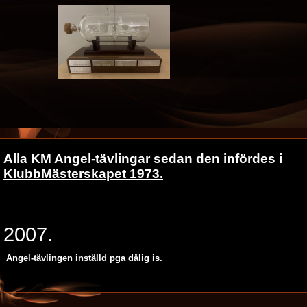
Alla KM Angel-tävlingar sedan den infördes i
KlubbMästerskapet 1973.
2007.
Angel-tävlingen inställd pga dålig is.