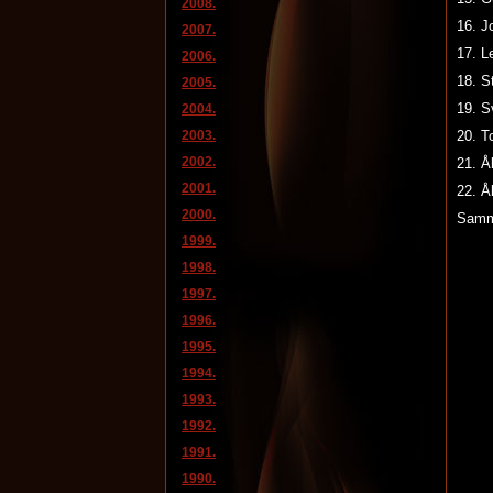
2008.
16.
2007.
17.
2006.
18.
2005.
19. 
2004.
2003.
20.
2002.
21
2001.
22.
2000.
Samma
1999.
1998.
1997.
1996.
1995.
1994.
1993.
1992.
1991.
1990.