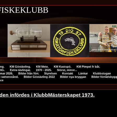
SKEKLUBB
ing.
KM Göstävling.
KM Mete.
KM Kastspö.
KM Pimpel fr båt.
NG.
Extra-tävlingar.
1970 - 2025.
Störst, minst...
mar 2026.
Bilder från förr.
Styrelsen
Kontakt
Länkar
Klubbstugan
 vattenstånd.
Bilder Göstävling 2022
Bilder nya bryggan
Bilder förrådsbyg
ace
 den infördes i KlubbMästerskapet 1973.