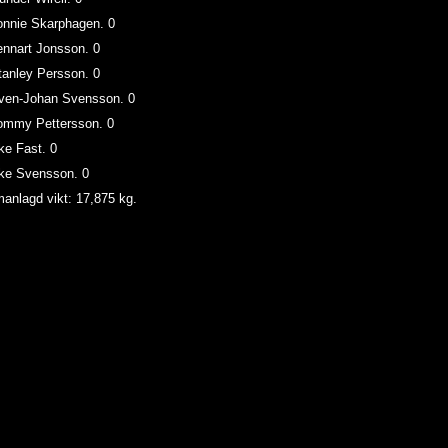
 Jonnie Skarphagen. 0
 Lennart Jonsson. 0
 Stanley Persson. 0
Sven-Johan Svensson. 0
 Tommy Pettersson. 0
. Åke Fast. 0
 Åke Svensson. 0
nlagd vikt: 17,875 kg.