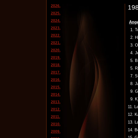
2026.
198
2025.
2024.
Ange
2023.
1. 
2022.
2. 
2021.
3. 
2020.
4. 
2019.
5. B
2018.
5. R
2017.
7. S
2016.
8. J
2015.
9. G
2014.
9. K
2013.
11. 
2012.
12. 
2011.
13. 
2010.
14.
2009.
15.