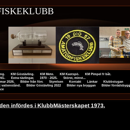
SKEKLUBB
ing.
KM Göstävling.
KM Mete.
KM Kastspö.
KM Pimpel fr båt.
NG.
Extra-tävlingar.
1970 - 2025.
Störst, minst...
mar 2026.
Bilder från förr.
Styrelsen
Kontakt
Länkar
Klubbstugan
 vattenstånd.
Bilder Göstävling 2022
Bilder nya bryggan
Bilder förrådsbyg
ace
 den infördes i KlubbMästerskapet 1973.