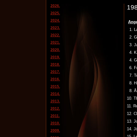
2026.
198
2025.
2024.
Ange
2023.
1. L
2022.
2. G
2021.
3. 
2020.
4. K
2019.
4. G
2018.
6. F
2017.
7. T
2016.
8. 
2015.
8. 
2014.
10. 
2013.
11. 
2012.
12. 
2011.
13. 
2010.
14.
2009.
15. 