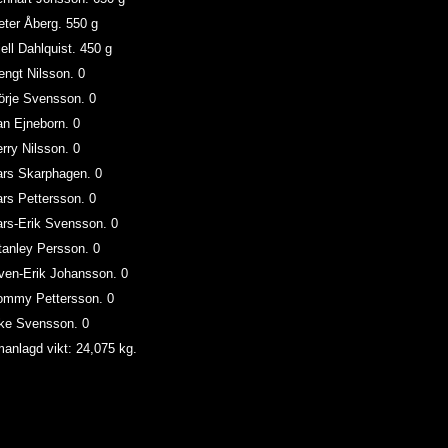
 Peter Åberg. 550 g
Kjell Dahlquist. 450 g
 Bengt Nilsson. 0
 Börje Svensson. 0
 Jan Ejneborn. 0
 Jerry Nilsson. 0
 Lars Skarphagen. 0
 Lars Pettersson. 0
Lars-Erik Svensson. 0
 Stanley Persson. 0
Sven-Erik Johansson. 0
 Tommy Pettersson. 0
 Åke Svensson. 0
nlagd vikt: 24,075 kg.