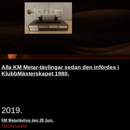
Alla KM Metar-tävlingar sedan den infördes i
KlubbMästerskapet 1980.
2019.
KM Metartävling den 28 Juni.
Tävlingsregler