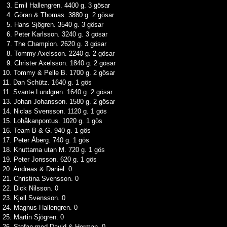
3. Emil Hallengren. 4400 g. 3 gösar
4. Göran & Thomas. 3880 g. 2 gösar
5. Hans Sjögren. 3540 g. 3 gösar
6. Peter Karlsson. 3240 g. 3 gösar
7. The Champion. 2620 g. 3 gösar
8. Tommy Axelsson. 2240 g. 2 gösar
9. Christer Axelsson. 1840 g. 2 gösar
10. Tommy & Pelle B. 1700 g. 2 gösar
11. Dan Schütz. 1640 g. 1 gös
11. Svante Lundgren. 1640 g. 2 gösar
13. Johan Johansson. 1580 g. 2 gösar
14. Niclas Svensson. 1120 g. 1 gös
15. Lohåkanpontus. 1020 g. 1 gös
16. Team B & G. 940 g. 1 gös
17. Peter Åberg. 740 g. 1 gös
18. Knuttarna utan M. 720 g. 1 gös
19. Peter Jonsson. 620 g. 1 gös
20. Andreas & Daniel. 0
21. Christina Svensson. 0
22. Dick Nilsson. 0
23. Kjell Svensson. 0
24. Magnus Hallengren. 0
25. Martin Sjögren. 0
26. Stefan med David & Herman. 0